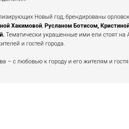
олизирующих Новый год, брендированы орловс
яной Хакимовой
,
Русланом Ботисом, Кристино
й.
Тематически украшенные ими ели стоят на 
телей и гостей города.
а – с любовью к городу и его жителям и гостя