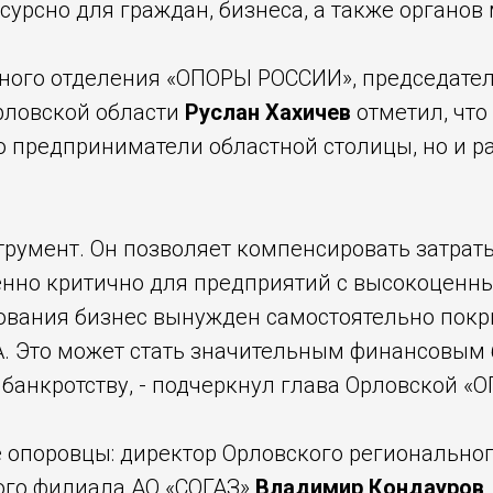
есурсно для граждан, бизнеса, а также органов
ного отделения «ОПОРЫ РОССИИ», председател
рловской области
Руслан Хахичев
отметил, что
о предприниматели областной столицы, но и р
струмент. Он позволяет компенсировать затрат
енно критично для предприятий с высокоценн
ования бизнес вынужден самостоятельно покр
. Это может стать значительным финансовым 
к банкротству, - подчеркнул глава Орловской 
 опоровцы: директор Орловского региональног
ого филиала АО «СОГАЗ»
Владимир Кондауров