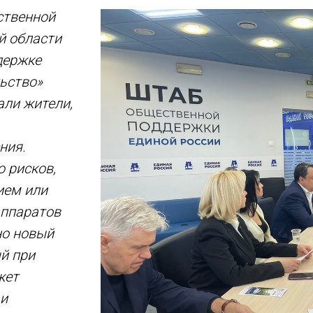
ственной
й области
держке
ьство»
али жители,
ния.
 рисков,
ием или
аппаратов
но новый
й при
жет
 и