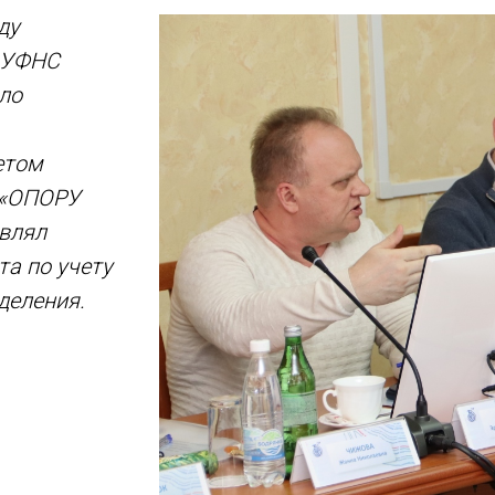
ду
и УФНС
ло
етом
 «ОПОРУ
авлял
та по учету
деления.