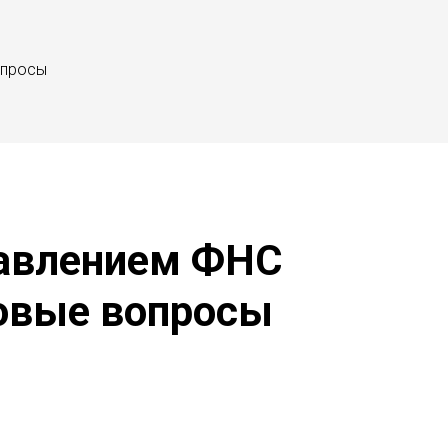
опросы
равлением ФНС
говые вопросы