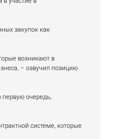
 в участие в
нных закупок как
торые возникают в
изнеса, – озвучил позицию
в первую очередь,
нтрактной системе, которые