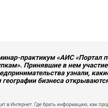
еминар-практикум «АИС «Портал 
упкам». Принявшие в нем участи
редпринимательства узнали, как
 географии бизнеса открываютс
ит в Интернет. Где брать информацию, как прод