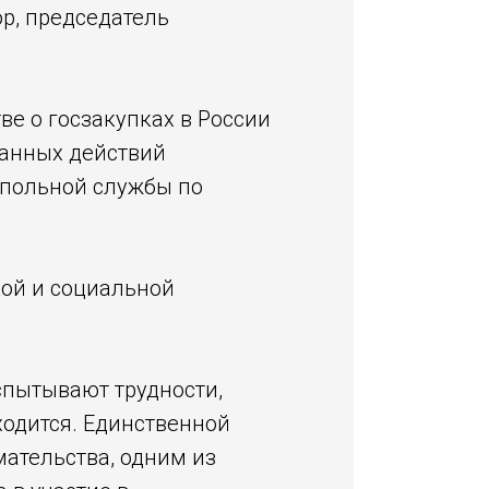
ор, председатель
ве о госзакупках в России
ванных действий
опольной службы по
кой и социальной
спытывают трудности,
ходится. Единственной
ательства, одним из