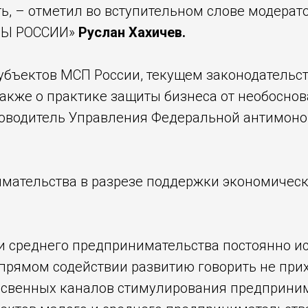
ь, – отметил во вступительном слове модерат
ОРЫ РОССИИ»
Руслан Хахичев.
убъектов МСП России, текущем законодательст
также о практике защиты бизнеса от необосно
ководитель Управления Федеральной антимон
нимательства в разрезе поддержки экономичес
 и среднего предпринимательства постоянно и
 прямом содействии развитию говорить не при
освенных каналов стимулирования предприним