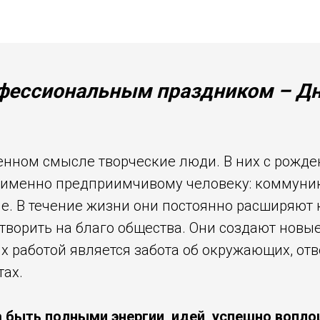
офессиональным праздником – Д
нном смысле творческие люди. В них с рожден
и именно предприимчивому человеку: коммуни
е. В течение жизни они постоянно расширяют 
м творить на благо общества. Они создают новы
х работой является забота об окружающих, отв
тах.
быть полными энергии, идей, успешно воплощ