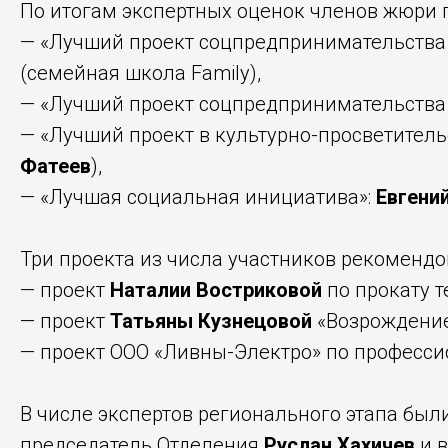
По итогам экспертных оценок членов жюри 
— «Лучший проект соцпредпринимательства 
(семейная школа Family),
— «Лучший проект соцпредпринимательства 
— «Лучший проект в культурно-просветительс
Фатеев
),
— «Лучшая социальная инициатива»:
Евгени
Три проекта из числа участников рекомендо
— проект
Наталии Востриковой
по прокату т
— проект
Татьяны Кузнецовой
«Возрождение
— проект ООО «Ливны-Электро» по професси
В числе экспертов регионального этапа бы
председатель Отделения
Руслан Хахичев
и в