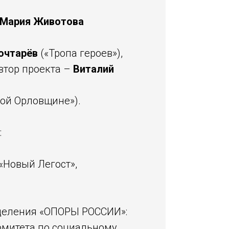
Мария Животова
очтарёв
(«Тропа героев»),
втор проекта –
Виталий
ой Орловщине»).
:
«Новый Легост»,
тделения «ОПОРЫ РОССИИ»:
омитета по социальному