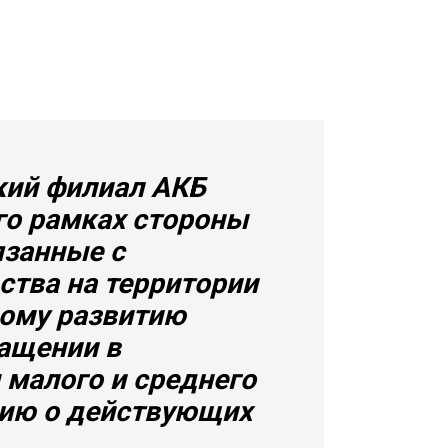
кий филиал АКБ
го рамках стороны
язанные с
ства на территории
вому развитию
ращении в
малого и среднего
цию о действующих