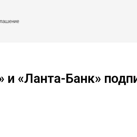
глашение
и «Ланта-Банк» подп