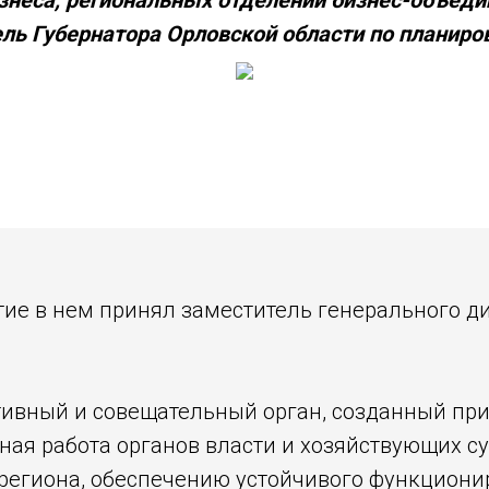
неса, региональных отделений бизнес-объеди
ль Губернатора Орловской области по планиро
тие в нем принял заместитель генерального д
тивный и совещательный орган, созданный пр
тная работа органов власти и хозяйствующих с
егиона, обеспечению устойчивого функционир