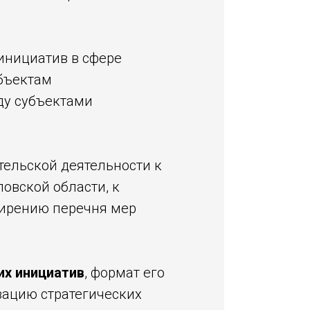
 инициатив в сфере
бъектам
ду субъектами
тельской деятельности к
овской области, к
ширению перечня мер
их инициатив
, формат его
зацию стратегических