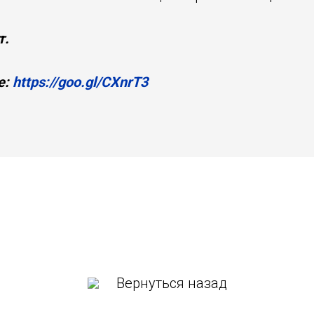
т.
е:
https://goo.gl/CXnrT3
Вернуться назад