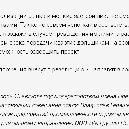
полизации рынка и мелкие застройщики не смо
ами. Также не совсем ясно, как в соответст
 продажи в случае превышения им лимита рас
ием срока передачи квартир дольщикам на сро
озможность завершить проект.
едложения внесут в резолюцию и направят в с
ялось 15 августа под модераторством члена П
частниками совещания стали:
Владислав Гераще
оюзов предприятий промышленности строительн
строительному направлению ООО «УК группы НО