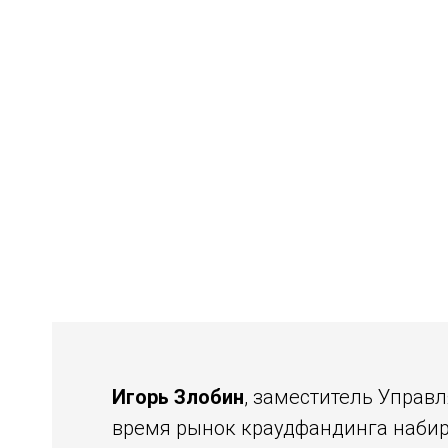
Игорь Злобин
, заместитель Управ
время рынок краудфандинга набирае