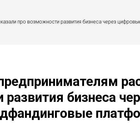
сказали про возможности развития бизнеса через цифров
предпринимателям рас
 развития бизнеса че
удфандинговые платф