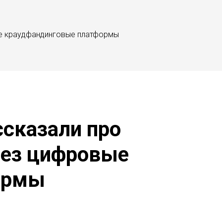
ые краудфандинговые платформы
сказали про
рез цифровые
ормы