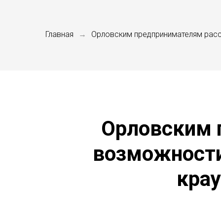
Главная
Орловским предпринимателям рас
→
Орловским 
возможности
кра