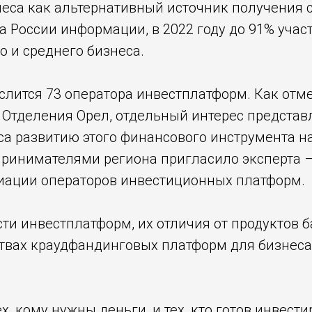
са как альтернативный источник получения с
а России информации, в 2022 году до 91% уча
о и среднего бизнеса.
ислится 73 оператора инвестплатформ. Как от
 Отделения Орел, отдельный интерес предста
а развитию этого финансового инструмента на
дпринимателями региона пригласило эксперта 
иации операторов инвестиционных платформ.
сти инвестплатформ, их отличия от продуктов
твах краудфандинговых платформ для бизнеса,
тех, кому нужны деньги, и тех, кто готов инвест