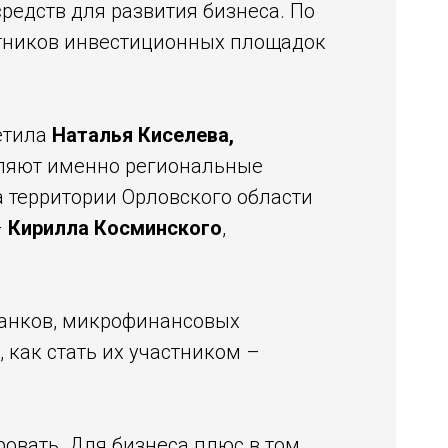
редств для развития бизнеса. По
стников инвестиционных площадок
метила
Наталья Киселева,
вляют именно региональные
 территории Орловского области
–
Кирилла Косминского
,
 банков, микрофинансовых
 как стать их участником –
ировать. Для бизнеса плюс в том,