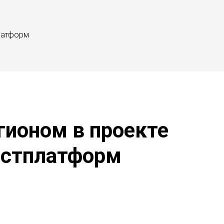
платформ
гионом в проекте
естплатформ