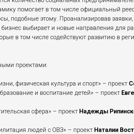
ается количество социальных предпринимателе
амику помогает в том числе официальный рее
сы, подобные этому. Проанализировав заявки, 
 бизнес выбирает и новые направления для ра
орые в том числе содействуют развитию в рег
ными проектами:
зни, физическая культура и спорт» – проект
С
бразование и воспитание детей» – проект
Евг
тительская сфера» – проект
Надежды Рипинск
илитация людей с ОВЗ» – проект
Наталии Вос