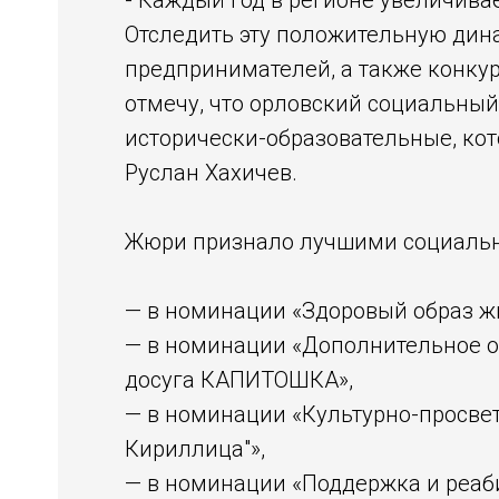
- Каждый год в регионе увеличив
Отследить эту положительную дин
предпринимателей, а также конкур
отмечу, что орловский социальный
исторически-образовательные, кот
Руслан Хахичев.
Жюри признало лучшими социаль
— в номинации «Здоровый образ жи
— в номинации «Дополнительное о
досуга КАПИТОШКА»,
— в номинации «Культурно-просве
Кириллица"»,
— в номинации «Поддержка и реаб