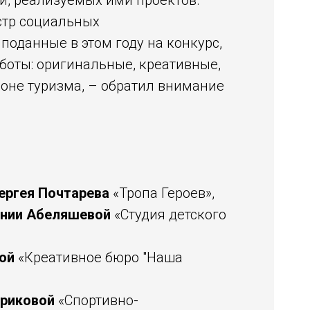
й, реализуемых ими проектов.
стр социальных
поданные в этом году на конкурс,
боты: оригинальные, креативные,
ионе туризма, – обратил внимание
ергея Почтарева
«Тропа Героев»,
ении Абеляшевой
«Студия детского
ой
«Креативное бюро "Наша
триковой
«Спортивно-