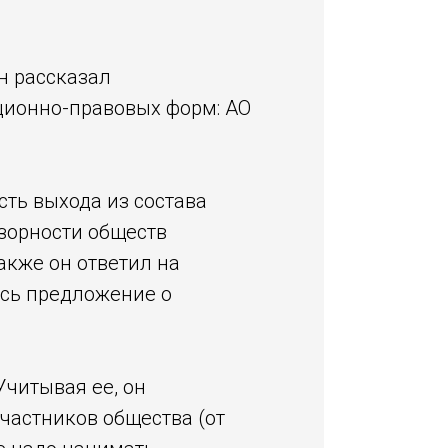
н рассказал
ационно-правовых форм: АО
ть выхода из состава
дзорности обществ
акже он ответил на
ось предложение о
Учитывая ее, он
частников общества (от