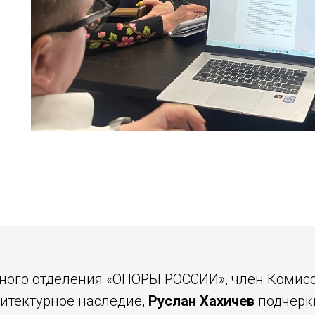
ьного отделения «ОПОРЫ РОССИИ», член Коми
хитектурное наследие,
Руслан Хахичев
подчеркн