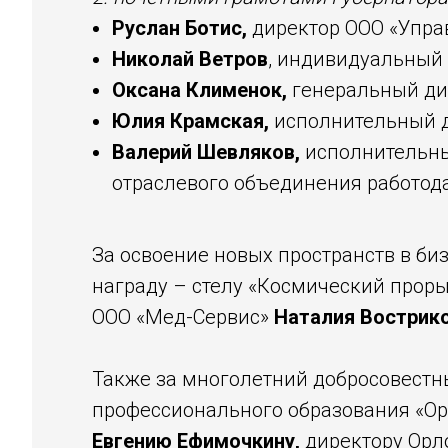
Руслан Ботис,
директор ООО «Упр
Николай Ветров
, индивидуальный
Оксана Клименок,
генеральный ди
Юлия Крамская,
исполнительный д
Валерий Шевляков,
исполнительны
отраслевого объединения работод
За освоение новых пространств в б
награду – стелу «Космический проры
ООО «Мед-Сервис»
Наталия Вострик
Также за многолетний добросовестны
профессионального образования «Ор
Евгению Ефимочкину,
директору Орл