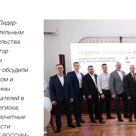
Лидер-
ительным
ельства
тор
и
 обсудили
том и
ины
ателей в
егиона,
 почетные
асти
Ы РОССИИ».