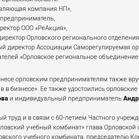
авляющая компания НП»,
 предприниматель,
ректор ООО «РеАкция»,
иректор Орловского регионального отделени
й директор Ассоциации Саморегулируемая ор
ателей «Орловское региональное объединение 
изнесе орловским предпринимателям также вр
в в бизнесе». Ее также удостоились орловски
ова
и индивидуальный предприниматель
Андр
й труд и в связи с 60-летием Частного учреж
ловский учебный комбинат» глава Орловской 
овского учебного комбината, председателю К