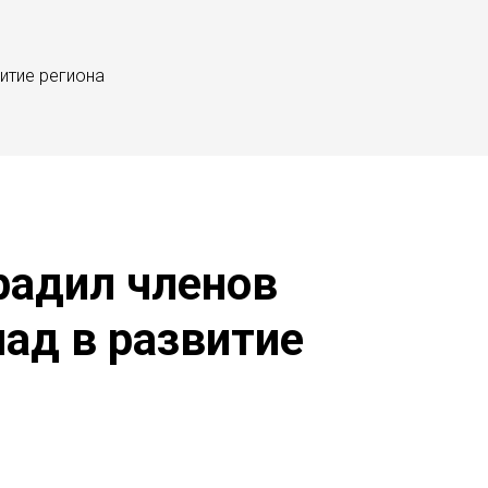
итие региона
радил членов
ад в развитие